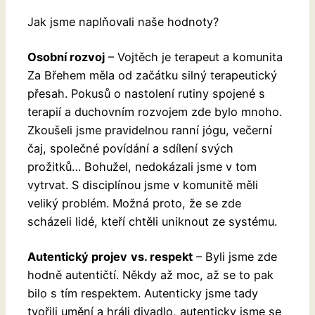
Jak jsme naplňovali naše hodnoty?
Osobní rozvoj
– Vojtěch je terapeut a komunita
Za Břehem měla od začátku silný terapeutický
přesah. Pokusů o nastolení rutiny spojené s
terapií a duchovním rozvojem zde bylo mnoho.
Zkoušeli jsme pravidelnou ranní jógu, večerní
čaj, společné povídání a sdílení svých
prožitků… Bohužel, nedokázali jsme v tom
vytrvat. S disciplínou jsme v komunitě měli
veliký problém. Možná proto, že se zde
scházeli lidé, kteří chtěli uniknout ze systému.
Autentický projev
vs. respekt
– Byli jsme zde
hodně autentičtí. Někdy až moc, až se to pak
bilo s tím respektem. Autenticky jsme tady
tvořili umění a hráli divadlo, autenticky jsme se