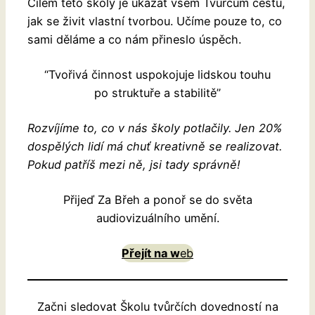
Cílem této školy je ukázat všem Tvůrcům cestu,
jak se živit vlastní tvorbou. Učíme pouze to, co
sami děláme a co nám přineslo úspěch.
“Tvořivá činnost uspokojuje lidskou touhu
po struktuře a stabilitě”
Rozvíjíme to, co v nás školy potlačily. Jen 20%
dospělých lidí má chuť kreativně se realizovat.
Pokud patříš mezi ně, jsi tady správně!
Přijeď Za Břeh a ponoř se do světa
audiovizuálního umění.
Přejít na w
eb
Začni sledovat Školu tvůrčích dovedností na