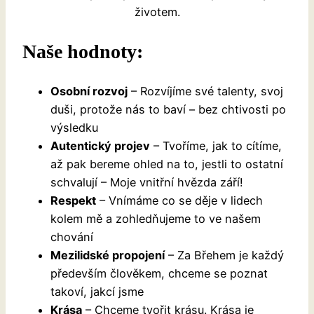
životem.
Naše hodnoty:
Osobní rozvoj
– Rozvíjíme své talenty, svoj
duši, protože nás to baví – bez chtivosti po
výsledku
Autentický projev
– Tvoříme, jak to cítíme,
až pak bereme ohled na to, jestli to ostatní
schvalují – Moje vnitřní hvězda září!
Respekt
– Vnímáme co se děje v lidech
kolem mě a zohledňujeme to ve našem
chování
Mezilidské propojení
– Za Břehem je každý
především člověkem, chceme se poznat
takoví, jakcí jsme
Krása
– Chceme tvořit krásu. Krása je