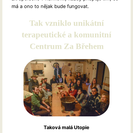
má a ono to nějak bude fungovat.
Tak vzniklo unikátní
terapeutické a komunitní
Centrum Za Břehem
Taková malá Utopie